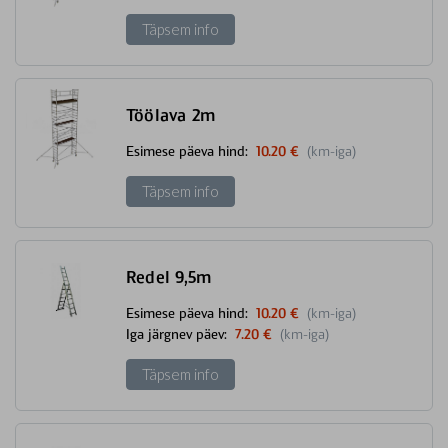
Täpsem info
Töölava 2m
Esimese päeva hind:
10.20 €
(km-iga)
Täpsem info
Redel 9,5m
Esimese päeva hind:
10.20 €
(km-iga)
Iga järgnev päev:
7.20 €
(km-iga)
Täpsem info