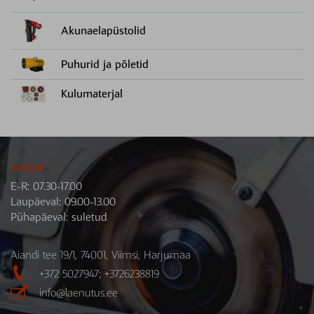
Akunaelapüstolid
Puhurid ja põletid
Kulumaterjal
Avatud:
E-R: 07.30-17.00
Laupäeval: 09.00-13.00
Pühapäeval: suletud
Aiandi tee 19/1, 74001, Viimsi, Harjumaa

+372 5027947; +3726238819

info@laenutus.ee