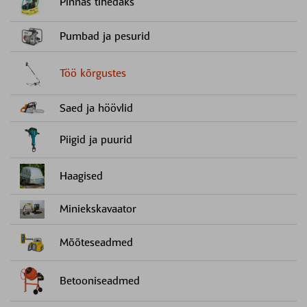
Pinnas tihedaks
Pumbad ja pesurid
Töö kõrgustes
Saed ja höövlid
Piigid ja puurid
Haagised
Miniekskavaator
Mõõteseadmed
Betooniseadmed