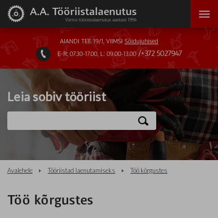
A.A. Tööriistalaenutus
Viimsi tööriistalaenutus aastast 1994
AIANDI TEE 19/1, VIIMSI
Sõidujuhised
+372 5027947
E-R: 07.30-17.00, L: 09.00-13.00

Leia sobiv tööriist
Avalehele
Tööriistad laenutamiseks
Töö kõrgustes
Töö kõrgustes