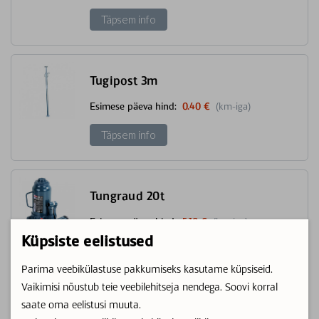
Täpsem info
Tugipost 3m
Esimese päeva hind:
0.40 €
(km-iga)
Täpsem info
Tungraud 20t
Esimese päeva hind:
5.10 €
(km-iga)
Iga järgnev päev:
3.10 €
(km-iga)
Küpsiste eelistused
Täpsem info
Parima veebikülastuse pakkumiseks kasutame küpsiseid.
Vaikimisi nõustub teie veebilehitseja nendega. Soovi korral
saate oma eelistusi muuta.