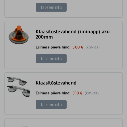
Täpsem info
Klaasitõstevahend (iminapp) aku
200mm
Esimese päeva hind:
5.00 €
(km-iga)
Täpsem info
Klaasitõstevahend
Esimese päeva hind:
3.10 €
(km-iga)
Täpsem info