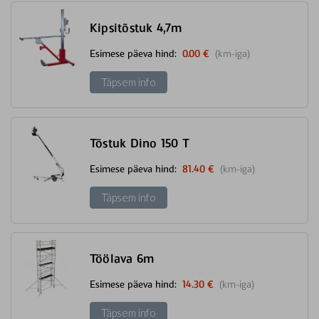
Kipsitõstuk 4,7m
Esimese päeva hind:
0.00 €
(km-iga)
Täpsem info
Tõstuk Dino 150 T
Esimese päeva hind:
81.40 €
(km-iga)
Täpsem info
Töölava 6m
Esimese päeva hind:
14.30 €
(km-iga)
Täpsem info