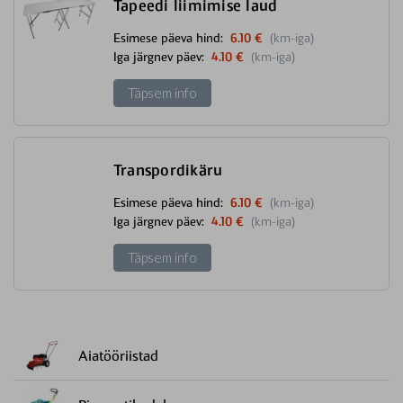
Tapeedi liimimise laud
Esimese päeva hind:
6.10 €
(km-iga)
Iga järgnev päev:
4.10 €
(km-iga)
Täpsem info
Transpordikäru
Esimese päeva hind:
6.10 €
(km-iga)
Iga järgnev päev:
4.10 €
(km-iga)
Täpsem info
Aiatööriistad