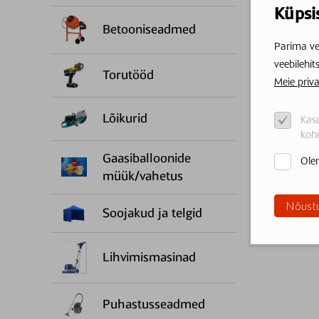
Küpsi
Betooniseadmed
Parima ve
veebilehit
Torutööd
Meie priva
Lõikurid
Kasu
kohu
Gaasiballoonide
Olen
müük/vahetus
Nõustu
Soojakud ja telgid
Lihvimismasinad
Puhastusseadmed