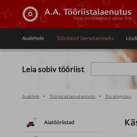
A.A. Tööriistalaenutus
Viimsi tööriistalaenutus aastast 1994
Avalehele
Tööriistad laenutamiseks
Uudi
Leia sobiv tööriist
Avalehele
Tööriistad laenutamiseks
Töö kõrgustes
Kä
Aiatööriistad