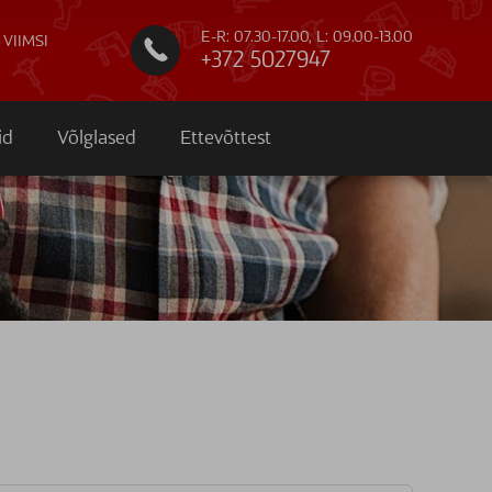
E-R: 07.30-17.00, L: 09.00-13.00
 VIIMSI

+372 5027947
id
Võlglased
Ettevõttest