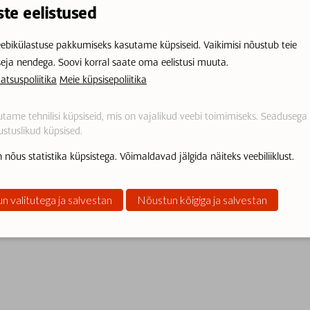
ste eelistused
ebikülastuse pakkumiseks kasutame küpsiseid. Vaikimisi nõustub teie
seja nendega. Soovi korral saate oma eelistusi muuta.
atsuspoliitika
Meie küpsisepoliitika
tame tehnilisi küpsiseid, mis on vajalikud veebi toimimiseks. Seadusega
stuslikud küpsised.
 nõus statistika küpsistega. Võimaldavad jälgida näiteks veebiliiklust.
n valitutega ja salvestan
Nõustun kõigiga ja salvestan