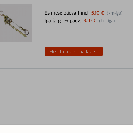
Esimese päeva hind:
5.10 €
(km-iga)
Iga järgnev päev:
3.10 €
(km-iga)
Helista ja küsi saadavust