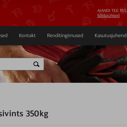
AIANDI TEE 19/1,
Sõidujuhised
sed
Kontakt
Renditingimused
Kasutusjuhend
sivints 350kg