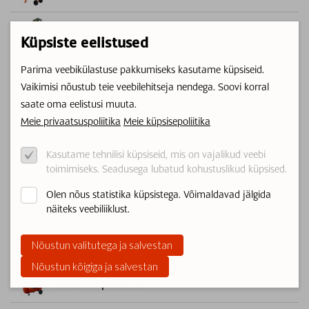
Torutööd
Küpsiste eelistused
Lõikurid
Parima veebikülastuse pakkumiseks kasutame küpsiseid.
Vaikimisi nõustub teie veebilehitseja nendega. Soovi korral
Gaasiballoonide müük/vahetus
saate oma eelistusi muuta.
Meie privaatsuspoliitika
Meie küpsisepoliitika
Soojakud ja telgid
Kasutame tehnilisi küpsiseid, mis on vajalikud veebi
Lihvimismasinad
toimimiseks. Seadusega lubatud kohustuslikud küpsised.
Olen nõus statistika küpsistega. Võimaldavad jälgida
Puhastusseadmed
näiteks veebiliiklust.
Nõustun valitutega ja salvestan
Keevitusseadmed
Nõustun kõigiga ja salvestan
Õhukompressorid