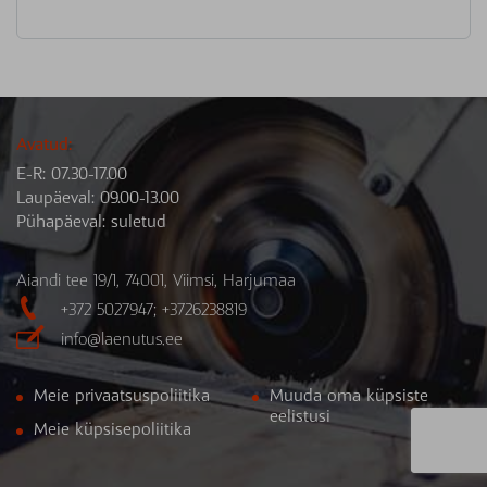
Avatud:
E-R: 07.30-17.00
Laupäeval: 09.00-13.00
Pühapäeval: suletud
Aiandi tee 19/1, 74001, Viimsi, Harjumaa

+372 5027947; +3726238819

info@laenutus.ee
Meie privaatsuspoliitika
Muuda oma küpsiste
eelistusi
Meie küpsisepoliitika