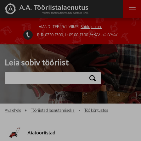
A.A. Tööriistalaenutus
Viimsi tööriistalaenutus aastast 1994
AIANDI TEE 19/1, VIIMSI
Sõidujuhised
+372 5027947
E-R: 07.30-17.00, L: 09.00-13.00

Leia sobiv tööriist
Avalehele
Tööriistad laenutamiseks
Töö kõrgustes
Aiatööriistad