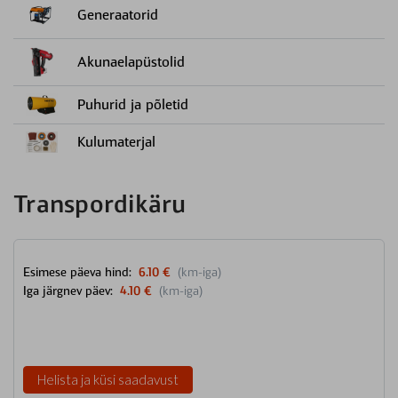
Generaatorid
Akunaelapüstolid
Puhurid ja põletid
Kulumaterjal
Transpordikäru
Esimese päeva hind:
6.10 €
(km-iga)
Iga järgnev päev:
4.10 €
(km-iga)
Helista ja küsi saadavust