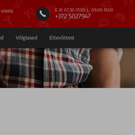
E-R: 07.30-17.00, L: 09.00-13.00
 VIIMSI

+372 5027947
id
Võlglased
Ettevõttest