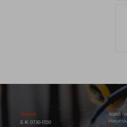
Avatud:
Aiandi te
Harjuma
E-R: 07.30-17.00