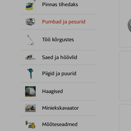
Pinnas tihedaks
Pumbad ja pesurid
Töö kõrgustes
Saed ja höövlid
Piigid ja puurid
Haagised
Miniekskavaator
Mõõteseadmed