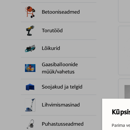
Betooniseadmed
Torutööd
Lõikurid
Gaasiballoonide
müük/vahetus
Soojakud ja telgid
Lihvimismasinad
Küpsi
Puhastusseadmed
Parima ve