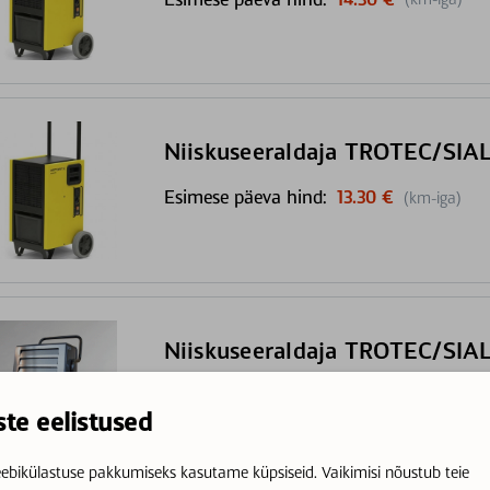
Niiskuseeraldaja TROTEC/SIAL
Esimese päeva hind:
13.30 €
(km-iga)
Niiskuseeraldaja TROTEC/SIA
Esimese päeva hind:
12.20 €
(km-iga)
ste eelistused
ebikülastuse pakkumiseks kasutame küpsiseid. Vaikimisi nõustub teie