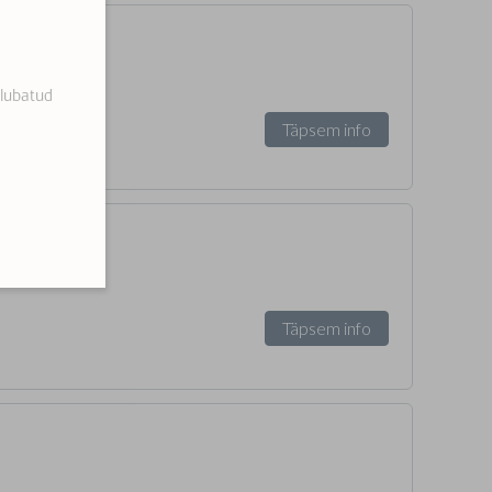
 lubatud
Täpsem info
Täpsem info