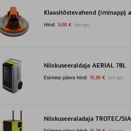
Klaasitõstevahend (iminapp)
Hind:
5.00 €
(km-iga)
Niiskuseeraldaja AERIAL 78L
Esimese päeva hind:
15.30 €
(km-iga)
Niiskuseeraladaja TROTEC/SI
Esimese päeva hind:
14.30 €
(km-iga)