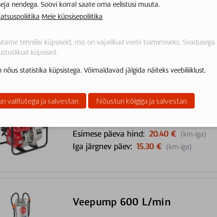
seja nendega. Soovi korral saate oma eelistusi muuta.
atsuspoliitika
Meie küpsisepoliitika
Aurupesur KÄRCHER SC4
tame tehnilisi küpsiseid, mis on vajalikud veebi toimimiseks. Seadusega
Esimese päeva hind:
14.30 €
(km-iga)
stuslikud küpsised.
Iga järgnev päev:
10.20 €
(km-iga)
 nõus statistika küpsistega. Võimaldavad jälgida näiteks veebiliiklust.
n valitutega ja salvestan
Nõustun kõigiga ja salvestan
Veepump 600 l/min bensiin
Esimese päeva hind:
20.40 €
(km-iga)
Iga järgnev päev:
15.30 €
(km-iga)
Veepump 600 L/min