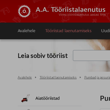
A.A. Tööriistalaenutus
Viimsi tööriistalaenutus aastast 1994
Avalehele
Tööriistad laenutamiseks
Uudi
Leia sobiv tööriist
Avalehele
Tööriistad laenutamiseks
Pumbad ja pesuri
Pu
Aiatööriistad