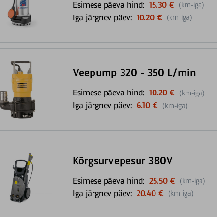
Esimese päeva hind:
15.30 €
(km-iga)
Iga järgnev päev:
10.20 €
(km-iga)
Veepump 320 - 350 L/min
Esimese päeva hind:
10.20 €
(km-iga)
Iga järgnev päev:
6.10 €
(km-iga)
Kõrgsurvepesur 380V
Esimese päeva hind:
25.50 €
(km-iga)
Iga järgnev päev:
20.40 €
(km-iga)