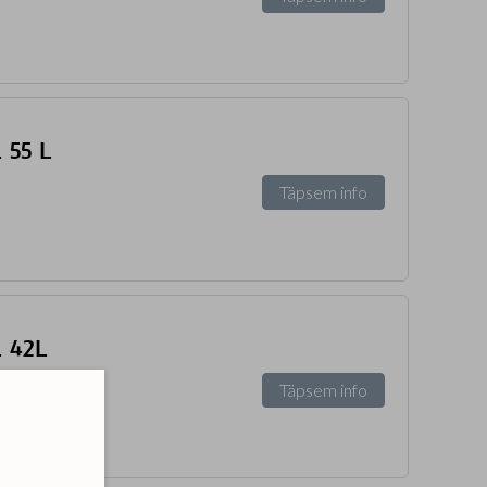
 55 L
Täpsem info
L 42L
Täpsem info