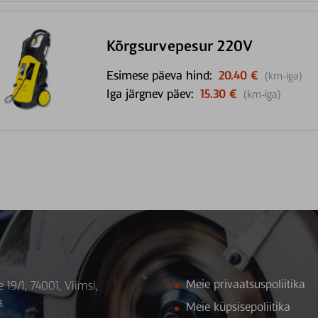
Kõrgsurvepesur 220V
Esimese päeva hind:
20.40 €
(km-iga)
Iga järgnev päev:
15.30 €
(km-iga)
Meie privaatsuspoliitika
e 19/1, 74001, Viimsi,
a
Meie küpsisepoliitika