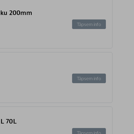
 aku 200mm
Täpsem info
Täpsem info
AL 70L
Täpsem info