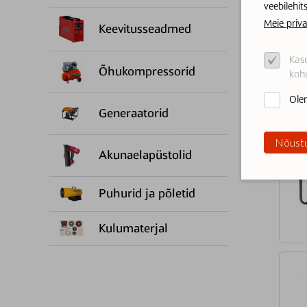
veebilehit
Meie priva
Keevitusseadmed
Kasu
Õhukompressorid
kohu
Olen
Generaatorid
Nõustu
Akunaelapüstolid
Puhurid ja põletid
Kulumaterjal