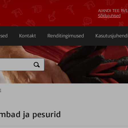
AIANDI TEE 19/1,
Sõidujuhised
sed
Kontakt
Renditingimused
Kasutusjuhend
d
mbad ja pesurid