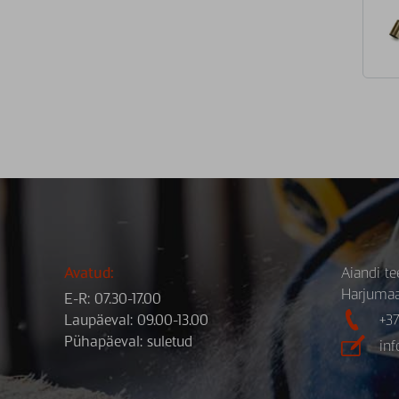
Avatud:
Aiandi te
Harjuma
E-R: 07.30-17.00

Laupäeval: 09.00-13.00
+3
Pühapäeval: suletud

in