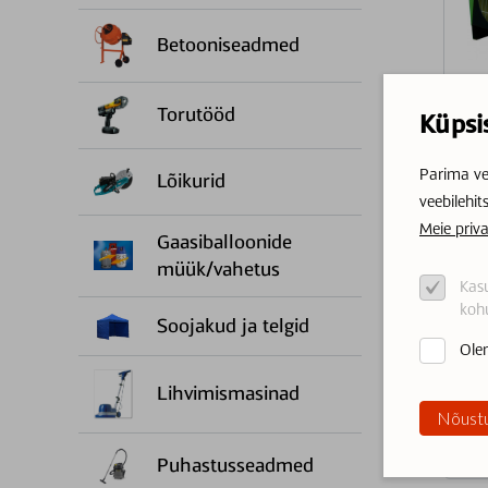
Betooniseadmed
Torutööd
Küpsi
Parima ve
Lõikurid
veebilehit
Meie priva
Gaasiballoonide
müük/vahetus
Kasu
kohu
Soojakud ja telgid
Olen
Lihvimismasinad
Nõustu
Puhastusseadmed