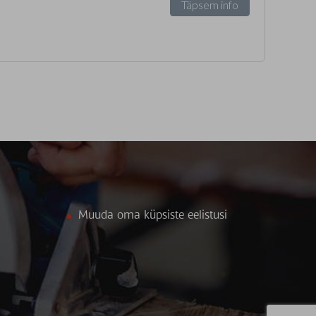
Täpsem info
Muuda oma küpsiste eelistusi