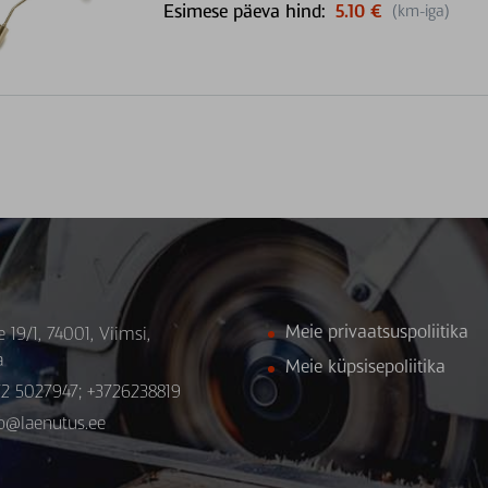
Esimese päeva hind:
5.10 €
(km-iga)
Meie privaatsuspoliitika
e 19/1, 74001, Viimsi,
a
Meie küpsisepoliitika
72 5027947; +3726238819
fo@laenutus.ee