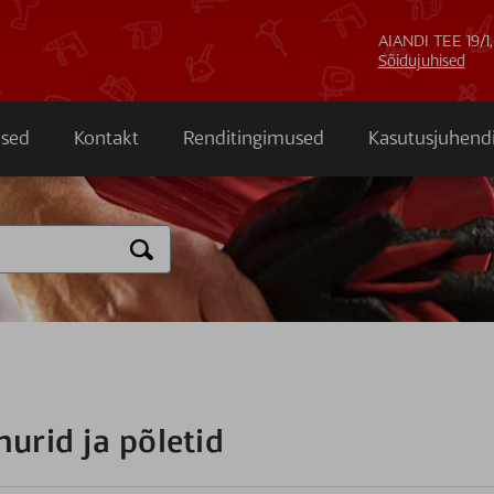
AIANDI TEE 19/1,
Sõidujuhised
sed
Kontakt
Renditingimused
Kasutusjuhend
urid ja põletid