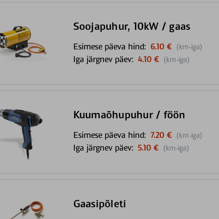
Soojapuhur, 10kW / gaas
Esimese päeva hind:
6.10 €
(km-iga)
Iga järgnev päev:
4.10 €
(km-iga)
Kuumaõhupuhur / föön
Esimese päeva hind:
7.20 €
(km-iga)
Iga järgnev päev:
5.10 €
(km-iga)
Gaasipõleti