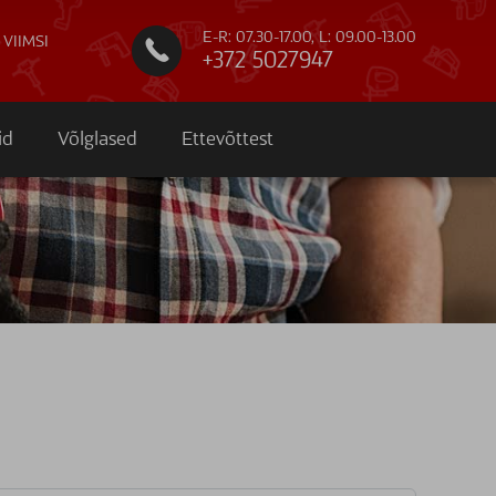
E-R: 07.30-17.00, L: 09.00-13.00
 VIIMSI

+372 5027947
id
Võlglased
Ettevõttest