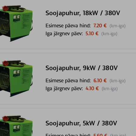
Soojapuhur, 18kW / 380V
Esimese päeva hind:
7.20 €
(km-iga)
Iga järgnev päev:
5.10 €
(km-iga)
Soojapuhur, 9kW / 380V
Esimese päeva hind:
6.10 €
(km-iga)
Iga järgnev päev:
4.10 €
(km-iga)
Soojapuhur, 5kW / 380V
Esimese päeva hind:
5.60 €
(km-iga)