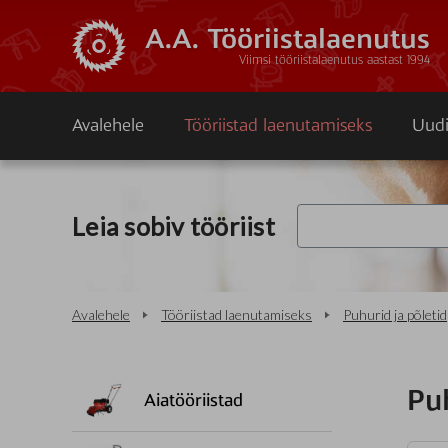
A.A. Tööriistalaenutus
Viimsi tööriistalaenutus aastast 1994
Avalehele
Tööriistad laenutamiseks
Uudi
Leia sobiv tööriist
Avalehele
Tööriistad laenutamiseks
Puhurid ja põletid
Puh
Aiatööriistad