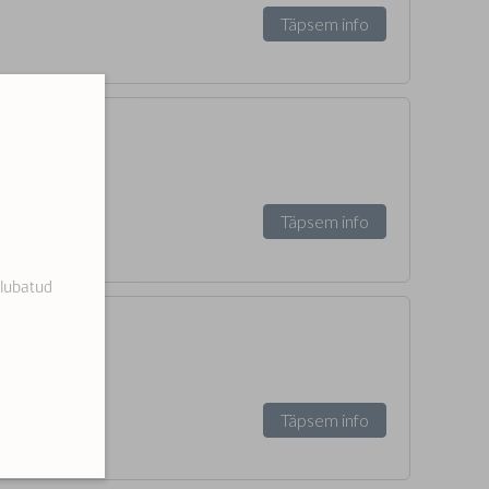
Täpsem info
Täpsem info
 lubatud
Täpsem info