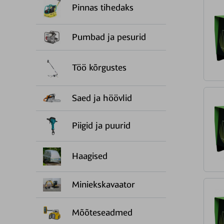
Pinnas tihedaks
Pumbad ja pesurid
Töö kõrgustes
Saed ja höövlid
Piigid ja puurid
Haagised
Miniekskavaator
Mõõteseadmed