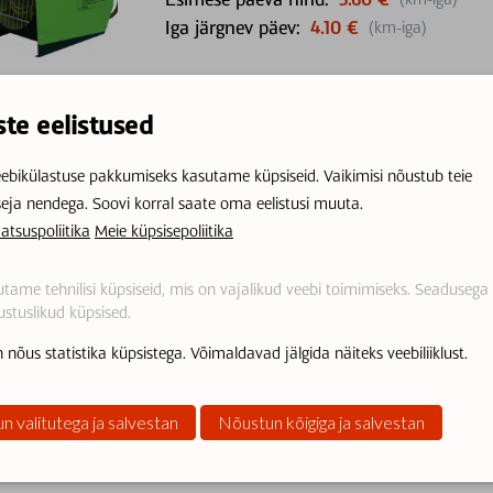
Iga järgnev päev:
4.10 €
(km-iga)
ste eelistused
Soojapuhur, 3kW / 220V
ebikülastuse pakkumiseks kasutame küpsiseid. Vaikimisi nõustub teie
Esimese päeva hind:
5.10 €
(km-iga)
seja nendega. Soovi korral saate oma eelistusi muuta.
Iga järgnev päev:
3.60 €
(km-iga)
atsuspoliitika
Meie küpsisepoliitika
tame tehnilisi küpsiseid, mis on vajalikud veebi toimimiseks. Seadusega
stuslikud küpsised.
Soojapuhur, 30kW / gaas
 nõus statistika küpsistega. Võimaldavad jälgida näiteks veebiliiklust.
Esimese päeva hind:
7.20 €
(km-iga)
n valitutega ja salvestan
Nõustun kõigiga ja salvestan
Iga järgnev päev:
4.60 €
(km-iga)