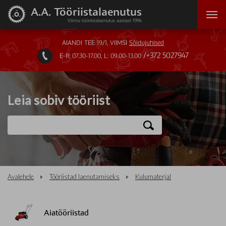
A.A. Tööriistalaenutus
Viimsi tööriistalaenutus aastast 1994
AIANDI TEE 19/1, VIIMSI
Sõidujuhised
+372 5027947
E-R: 07.30-17.00, L: 09.00-13.00

Leia sobiv tööriist
Avalehele
Tööriistad laenutamiseks
Kulumaterjal
Aiatööriistad