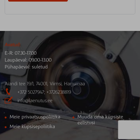
Avatud:
E-R: 07.30-17.00
Laupäeval: 09.00-13.00
Pühapäeval: suletud
Aiandi tee 19/1, 74001, Viimsi, Harjumaa

+372 5027947; +3726238819

info@laenutus.ee
Meie privaatsuspoliitika
Muuda oma küpsiste
eelistusi
Meie küpsisepoliitika