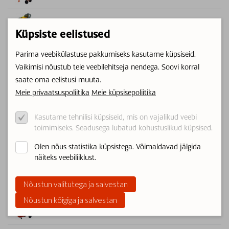
Torutööd
Küpsiste eelistused
Lõikurid
Parima veebikülastuse pakkumiseks kasutame küpsiseid.
Vaikimisi nõustub teie veebilehitseja nendega. Soovi korral
Gaasiballoonide müük/vahetus
saate oma eelistusi muuta.
Meie privaatsuspoliitika
Meie küpsisepoliitika
Soojakud ja telgid
Kasutame tehnilisi küpsiseid, mis on vajalikud veebi
Lihvimismasinad
toimimiseks. Seadusega lubatud kohustuslikud küpsised.
Olen nõus statistika küpsistega. Võimaldavad jälgida
Puhastusseadmed
näiteks veebiliiklust.
Keevitusseadmed
Nõustun valitutega ja salvestan
Nõustun kõigiga ja salvestan
Õhukompressorid