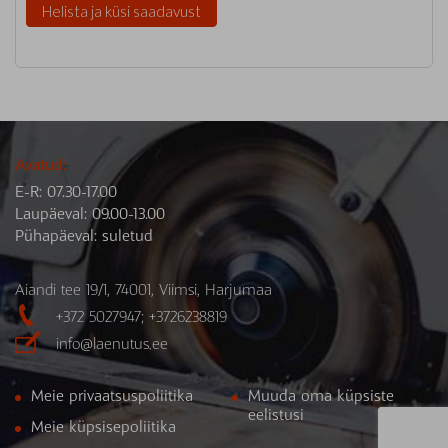
Helista ja küsi saadavust
Avatud:
E-R: 07.30-17.00
Laupäeval: 09.00-13.00
Pühapäeval: suletud
Aiandi tee 19/1, 74001, Viimsi, Harjumaa

+372 5027947; +3726238819

info@laenutus.ee
Meie privaatsuspoliitika
Muuda oma küpsiste
eelistusi
Meie küpsisepoliitika