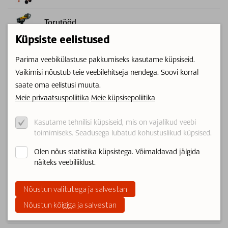
Torutööd
Küpsiste eelistused
Lõikurid
Parima veebikülastuse pakkumiseks kasutame küpsiseid.
Vaikimisi nõustub teie veebilehitseja nendega. Soovi korral
Gaasiballoonide müük/vahetus
saate oma eelistusi muuta.
Soojakud ja telgid
Meie privaatsuspoliitika
Meie küpsisepoliitika
Kasutame tehnilisi küpsiseid, mis on vajalikud veebi
Lihvimismasinad
toimimiseks. Seadusega lubatud kohustuslikud küpsised.
Olen nõus statistika küpsistega. Võimaldavad jälgida
Puhastusseadmed
näiteks veebiliiklust.
Keevitusseadmed
Nõustun valitutega ja salvestan
Nõustun kõigiga ja salvestan
Õhukompressorid