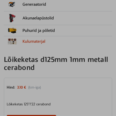
Generaatorid
Akunaelapüstolid
Puhurid ja põletid
Kulumaterjal
Lõikeketas d125mm 1mm metall
cerabond
Hind:
3.10 €
(km-iga)
Lõikeketas 125*1*22 cerabond