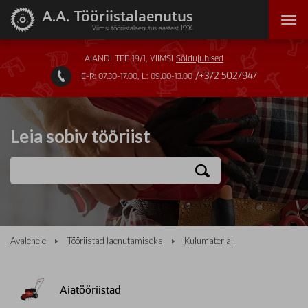
A.A. Tööriistalaenutus
Viimsi tööriistalaenutus aastast 1994
AIANDI TEE 19/1, VIIMSI
Sõidujuhised
+372 5027947
E-R: 07.30-17.00, L: 09.00-13.00

Leia sobiv tööriist
Avalehele
Tööriistad laenutamiseks
Kulumaterjal
Aiatööriistad