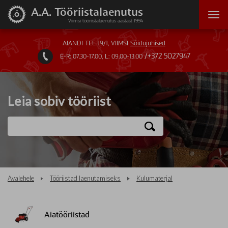
A.A. Tööriistalaenutus
Viimsi tööriistalaenutus aastast 1994
AIANDI TEE 19/1, VIIMSI
Sõidujuhised
+372 5027947
E-R: 07.30-17.00, L: 09.00-13.00

Leia sobiv tööriist
Avalehele
Tööriistad laenutamiseks
Kulumaterjal
Aiatööriistad