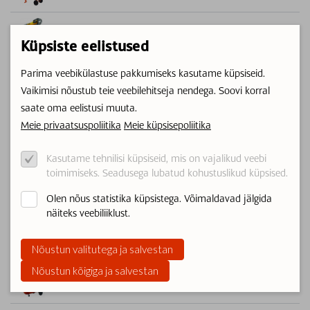
Torutööd
Küpsiste eelistused
Lõikurid
Parima veebikülastuse pakkumiseks kasutame küpsiseid.
Vaikimisi nõustub teie veebilehitseja nendega. Soovi korral
Gaasiballoonide müük/vahetus
saate oma eelistusi muuta.
Meie privaatsuspoliitika
Meie küpsisepoliitika
Soojakud ja telgid
Kasutame tehnilisi küpsiseid, mis on vajalikud veebi
Lihvimismasinad
toimimiseks. Seadusega lubatud kohustuslikud küpsised.
Olen nõus statistika küpsistega. Võimaldavad jälgida
Puhastusseadmed
näiteks veebiliiklust.
Keevitusseadmed
Nõustun valitutega ja salvestan
Nõustun kõigiga ja salvestan
Õhukompressorid