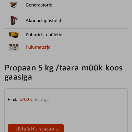
Generaatorid
Akunaelapüstolid
Puhurid ja põletid
Kulumaterjal
Propaan 5 kg /taara müük koos
gaasiga
Hind:
67.00 €
(km-iga)
Helista ja küsi saadavust