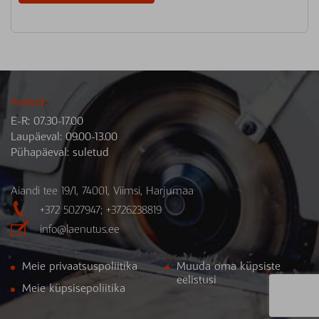
Avatud:
E-R: 07.30-17.00
Laupäeval: 09.00-13.00
Pühapäeval: suletud
Aiandi tee 19/1, 74001, Viimsi, Harjumaa

+372 5027947; +3726238819

info@laenutus.ee
Meie privaatsuspoliitika
Muuda oma küpsiste
eelistusi
Meie küpsisepoliitika