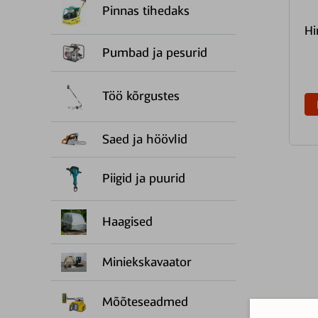
Pinnas tihedaks
Hi
Pumbad ja pesurid
Töö kõrgustes
Saed ja höövlid
Piigid ja puurid
Haagised
Miniekskavaator
Mõõteseadmed