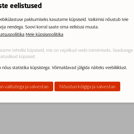
ste eelistused
ebikülastuse pakkumiseks kasutame küpsiseid. Vaikimisi nõustub teie
seja nendega. Soovi korral saate oma eelistusi muuta.
atsuspoliitika
Meie küpsisepoliitika
tame tehnilisi küpsiseid, mis on vajalikud veebi toimimiseks. Seadusega
stuslikud küpsised.
 nõus statistika küpsistega. Võimaldavad jälgida näiteks veebiliiklust.
n valitutega ja salvestan
Nõustun kõigiga ja salvestan