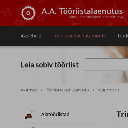
A.A. Tööriistalaenutus
Viimsi tööriistalaenutus aastast 1994
Avalehele
Tööriistad laenutamiseks
Uudi
Leia sobiv tööriist
Avalehele
Tööriistad laenutamiseks
Kulumaterjal
Tr
Aiatööriistad