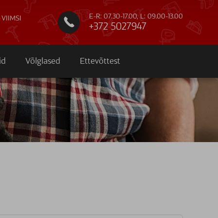
E-R: 07.30-17.00, L: 09.00-13.00
 VIIMSI

+372 5027947
id
Võlglased
Ettevõttest