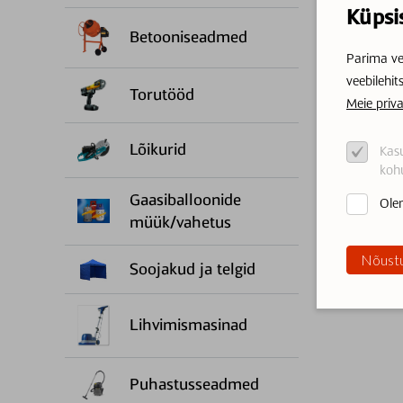
Küpsi
Betooniseadmed
Parima ve
veebilehit
Torutööd
Meie priva
Lõikurid
Kasu
kohu
Gaasiballoonide
Olen
müük/vahetus
Nõustu
Soojakud ja telgid
Lihvimismasinad
Puhastusseadmed