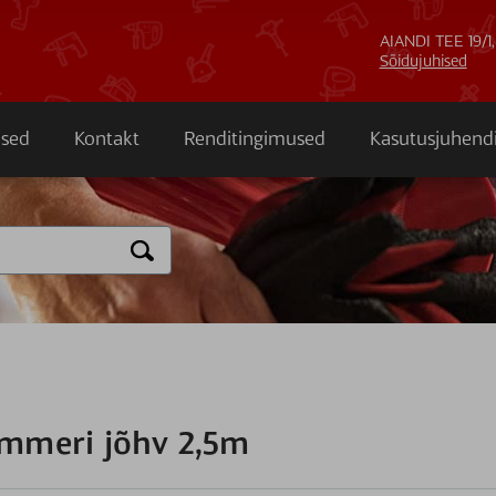
AIANDI TEE 19/1,
Sõidujuhised
sed
Kontakt
Renditingimused
Kasutusjuhend
immeri jõhv 2,5m