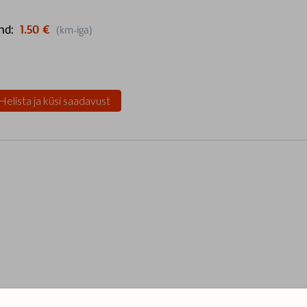
nd:
1.50 €
(km-iga)
Helista ja küsi saadavust