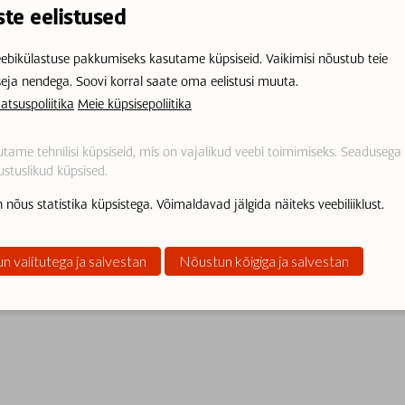
ste eelistused
ebikülastuse pakkumiseks kasutame küpsiseid. Vaikimisi nõustub teie
seja nendega. Soovi korral saate oma eelistusi muuta.
atsuspoliitika
Meie küpsisepoliitika
tame tehnilisi küpsiseid, mis on vajalikud veebi toimimiseks. Seadusega
stuslikud küpsised.
 nõus statistika küpsistega. Võimaldavad jälgida näiteks veebiliiklust.
n valitutega ja salvestan
Nõustun kõigiga ja salvestan