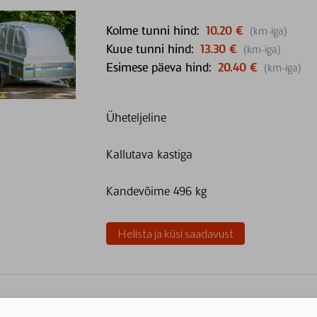
Kolme tunni hind:
10.20 €
(km-iga)
Kuue tunni hind:
13.30 €
(km-iga)
Esimese päeva hind:
20.40 €
(km-iga)
Üheteljeline
Kallutava kastiga
Kandevõime 496 kg
Helista ja küsi saadavust