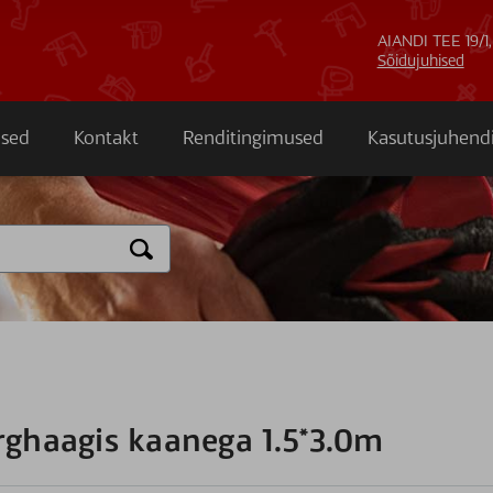
AIANDI TEE 19/1,
Sõidujuhised
sed
Kontakt
Renditingimused
Kasutusjuhend
rghaagis kaanega 1.5*3.0m