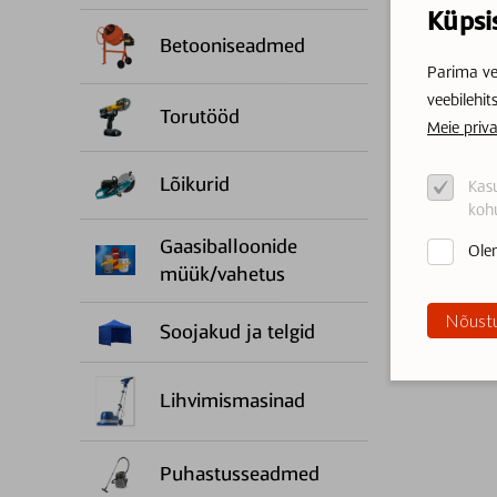
Küpsi
Betooniseadmed
Parima ve
veebilehit
Torutööd
Meie priva
Lõikurid
Kasu
kohu
Gaasiballoonide
Olen
müük/vahetus
Nõustu
Soojakud ja telgid
Lihvimismasinad
Puhastusseadmed