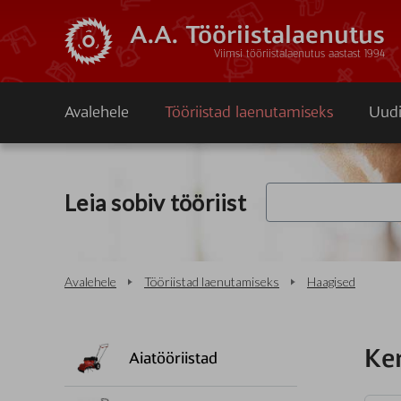
A.A. Tööriistalaenutus
Viimsi tööriistalaenutus aastast 1994
Avalehele
Tööriistad laenutamiseks
Uudi
Leia sobiv tööriist
Avalehele
Tööriistad laenutamiseks
Haagised
Ke
Aiatööriistad