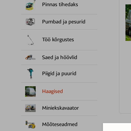
Pinnas tihedaks
Pumbad ja pesurid
Töö kõrgustes
Saed ja höövlid
Piigid ja puurid
Haagised
Miniekskavaator
Mõõteseadmed