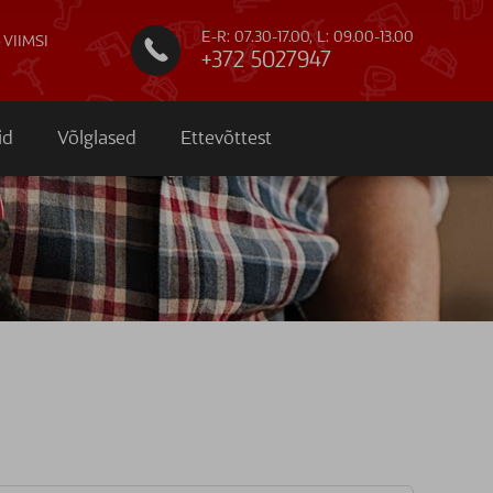
E-R: 07.30-17.00, L: 09.00-13.00
 VIIMSI

+372 5027947
id
Võlglased
Ettevõttest