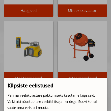
Haagised
Miniekskavaator
Mõõteseadmed
Betooniseadmed
Küpsiste eelistused
Parima veebikülastuse pakkumiseks kasutame küpsiseid.
Vaikimisi nõustub teie veebilehitseja nendega. Soovi korral
saate oma eelistusi muuta.