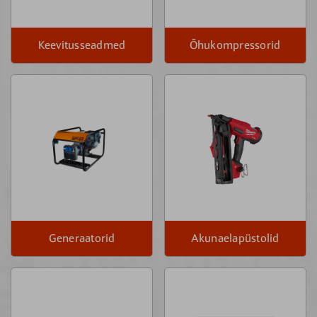
Keevitusseadmed
Õhukompressorid
Generaatorid
Akunaelapüstolid