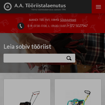
A.A. Tööriistalaenutus
Viimsi tööriistalaenutus aastast 1994
AIANDI TEE 19/1, VIIMSI
Sõidujuhised
+372 5027947
E-R: 07.30-17.00, L: 09.00-13.00

Leia sobiv tööriist