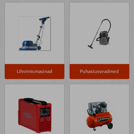
Lihvimismasinad
Puhastusseadmed