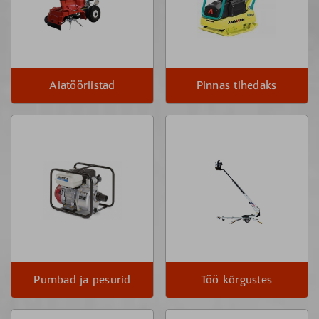
Aiatööriistad
Pinnas tihedaks
Pumbad ja pesurid
Töö kõrgustes