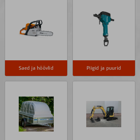
Saed ja höövlid
Piigid ja puurid