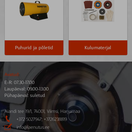
Puhurid ja põletid
Kulumaterjal
Avatud:
E-R: 07.30-17.00
Laupäeval: 09.00-13.00
Pühapäeval: suletud
Aiandi tee 19/1, 74001, Viimsi, Harjumaa

+372 5027947; +3726238819

info@laenutus.ee