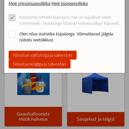
Meie privaatsuspoliitika
Meie küpsisepoliitika
Kasutame tehnilisi küpsiseid, mis on vajalikud veebi
toimimiseks. Seadusega lubatud kohustuslikud küpsised.
Olen nõus statistika küpsistega. Võimaldavad jälgida
näiteks veebiliiklust.
Torutööd
Lõikurid
Nõustun valitutega ja salvestan
Nõustun kõigiga ja salvestan
Gaasiballoonide
müük/vahetus
Soojakud ja telgid